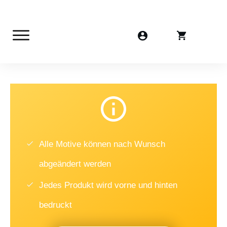
Alle Motive können nach Wunsch
abgeändert werden
Jedes Produkt wird vorne und hinten
bedruckt