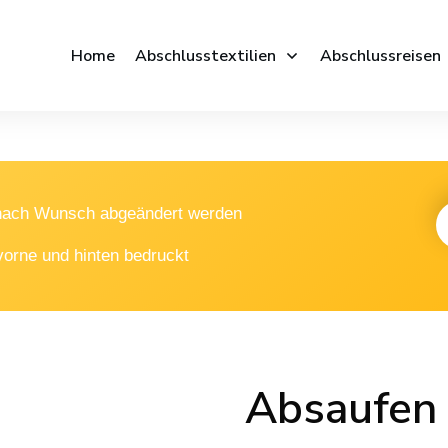
Home
Abschlusstextilien
Abschlussreisen
 nach Wunsch abgeändert werden
vorne und hinten bedruckt
Absaufen i