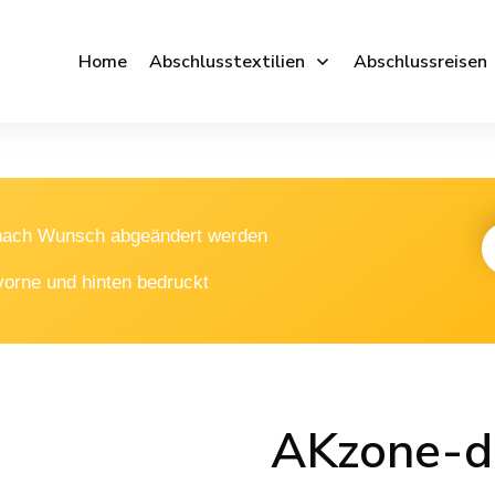
Home
Abschlusstextilien
Abschlussreisen
 nach Wunsch abgeändert werden
vorne und hinten bedruckt
AKzone-d