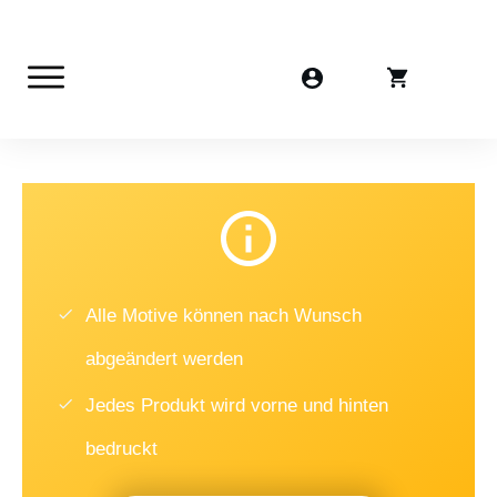
Alle Motive können nach Wunsch
abgeändert werden
Jedes Produkt wird vorne und hinten
bedruckt