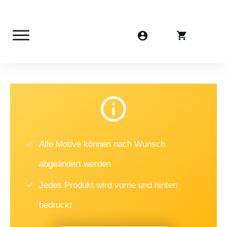
Alle Motive können nach Wunsch
abgeändert werden
Jedes Produkt wird vorne und hinten
bedruckt