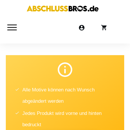
Alle Motive können nach Wunsch
abgeändert werden
Jedes Produkt wird vorne und hinten
bedruckt