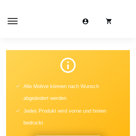
Alle Motive können nach Wunsch
abgeändert werden
Jedes Produkt wird vorne und hinten
bedruckt