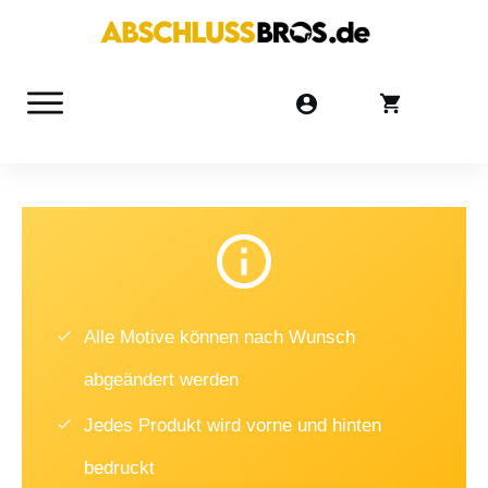
Alle Motive können nach Wunsch
abgeändert werden
Jedes Produkt wird vorne und hinten
bedruckt