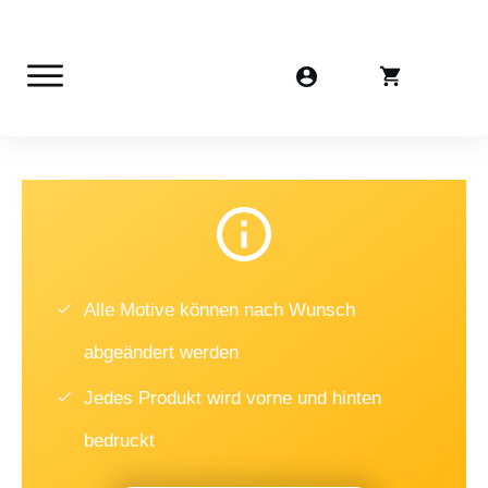
Alle Motive können nach Wunsch
abgeändert werden
Jedes Produkt wird vorne und hinten
bedruckt